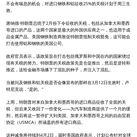
不会有喘息的机会，对进口钢铁和铝征收25%的关税计划于周三生
效。
唐纳德·特朗普总统于2月份下令征收的关税，包括从加拿大和墨西
哥进口的产品，这两个国家是最大的外国供应商之一，也适用于成
品金属产品。美国钢铁制造商敦促特朗普抵制关税豁免，这可能会
打击使用铝和钢铁的美国公司。
政府官员表示，该政策旨在打击包括俄罗斯和中国在内的国家绕过
现有关税的努力。特朗普的关税政策先是仓促推出，然后是逆转和
推迟，这给金融市场播下了混乱的种子，并注入了混乱。
当被问及钢铁和铝关税是否会像宣布的那样在3月12日生效时，卢
特尼克说，“是的。”
上周，特朗普对来自加拿大和墨西哥的进口商品征收了全面的关
税，但后来又收回了一些变化——为汽车制造商提供了一个月的缓
刑，然后将这一暂停扩大到美国、加拿大和墨西哥之间的自由贸易
协定（USMCA）所涵盖的所有进口商品。
这种减免将持续到4月2日，届时美国政府表示，计划公布针对全球